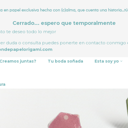
a en papel exclusiva hecha con (c)alma, que cuenta una historia...tú 
Cerrado... espero que temporalmente
nto te deseo todo lo mejor
ier duda o consulta puedes ponerte en contacto conmigo
ondepapelorigami.com
Creamos juntas?
Tu boda soñada
Esta soy yo
ura