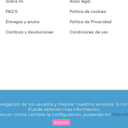
Sobre mi
Aviso legal
FAQ'S
Política de cookies
Entregas y envíos
Política de Privacidad
Cambios y devoluciones
Condiciones de uso
navegación de los usuarios y mejorar nuestros servicios. Si
Puede obtener más información,
onocer cómo cambiar la configuración, pulsando en
Más in
aceptar