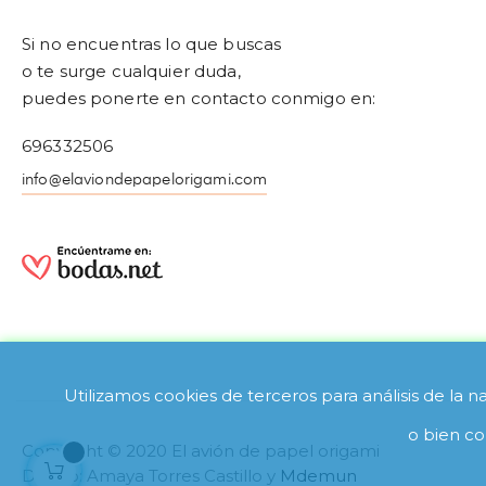
Si no encuentras lo que buscas
o te surge cualquier duda,
puedes ponerte en contacto conmigo en:
696332506
info@elaviondepapelorigami.com
Utilizamos cookies de terceros para análisis de la 
o bien c
Copyright © 2020 El avión de papel origami
Diseño: Amaya Torres Castillo y
Mdemun