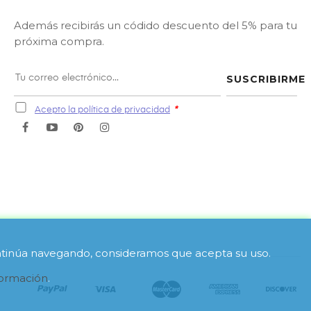
Además recibirás un códido descuento del 5% para tu
próxima compra.
SUSCRIBIRME
Acepto la política de privacidad
*
Facebook
YouTube
Pinterest
Instagram
 continúa navegando, consideramos que acepta su uso.
formación
.