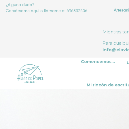
¿Alguna duda?
Artesani
Contáctame
aquí
o llámame a: 696332506
Mientras ta
Para cualqu
info@elavi
Comencemos...
¿
Mi rincón de escrit