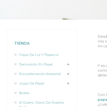
Desd
mis 
TIENDA
mi c
Cajas De Luz Y Papercut
Decoración En Papel
Y es
como
Encuadernación Artesanal
dete
Joyas De Papel
Bodas
Con 
pape
Sí Quiero. Diario De Nuestra
¿cuán