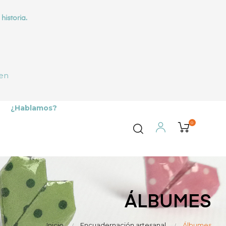
historia.
 en
¿Hablamos?
0
ÁLBUMES
Inicio
Encuadernación artesanal
Álbumes