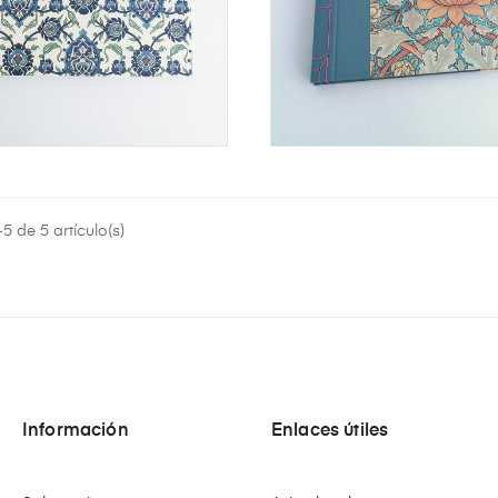
liam Morris II
Album William Morris I
Precio
48,00 €
 de 5 artículo(s)
Información
Enlaces útiles