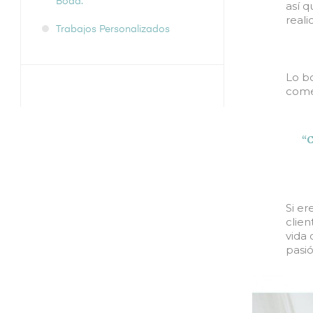
Boda.
así 
reali
Trabajos Personalizados
Lo b
comen
“C
Si er
clien
vida 
pasió