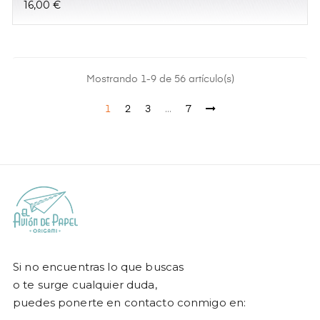
Precio
16,00 €
Mostrando 1-9 de 56 artículo(s)
…
1
2
3
7
Si no encuentras lo que buscas
o te surge cualquier duda,
puedes ponerte en contacto conmigo en: