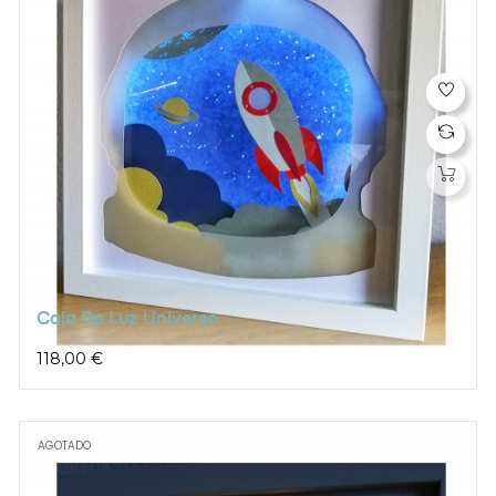
Caja De Luz Universo
Precio
118,00 €
AGOTADO