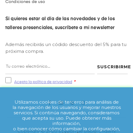
Condiciones de uso
Si quieres estar al día de las novedades y de los
talleres presenciales, suscríbete a mi newsletter
Además recibirás un códido descuento del 5% para tu
próxima compra.
SUSCRIBIRME
Acepto la política de privacidad
*
Utilizamos cookies de terceros para análisis de
Facebook
YouTube
Pinterest
Instagram
la navegación de los usuarios y mejorar nuestros
servicios. Si continúa navegando, consideramos
que acepta su uso. Puede obtener más
información,
o bien conocer cómo cambiar la configuración,
Copyright © 2020 El avión de papel origami