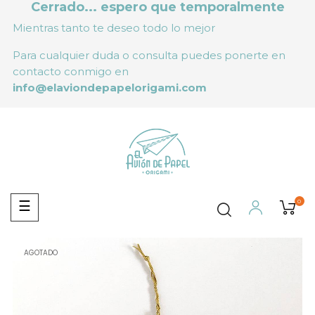
Cerrado... espero que temporalmente
Mientras tanto te deseo todo lo mejor
Para cualquier duda o consulta puedes ponerte en
contacto conmigo en
info@elaviondepapelorigami.com
0
Navegación
☰
de
palanca
AGOTADO