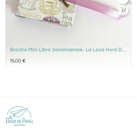
‹
›
Broche Mini Libro Sentimientos- La Loca Hora Del
Té
Precio
15,00 €