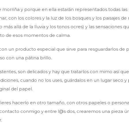
orriña y porque en ella estarán representados todas las 
ar, con los colores y la luz de los bosques y los paisajes de
ás allá de la lluvia y los tonos ocres) y las sensaciones 
fruto de esos momentos de calma.
on un producto especial que sirve para resguardarlos de p
so con una pátina brillo.
istentes, son delicados y hay que tratarlos con mimo así qu
ciones, cuando no los uses, guárdalos en un lugar seco y p
ginal del papel.
fieres hacerlo en otro tamaño, con otros papeles o personal
ontacto conmigo y entre l@s dos, crearemos una pieza úni
.