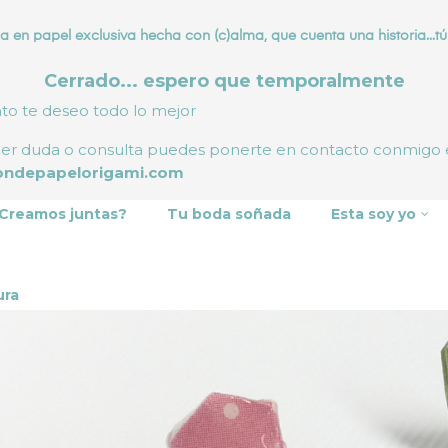
a en papel exclusiva hecha con (c)alma, que cuenta una historia...tú 
Cerrado... espero que temporalmente
nto te deseo todo lo mejor
ier duda o consulta puedes ponerte en contacto conmigo
ondepapelorigami.com
Creamos juntas?
Tu boda soñada
Esta soy yo
ura