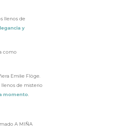
s llenos de
legancia y
da como
ñera Emilie Flöge.
llenos de misterio
ada momento
.
llamado A MIÑA