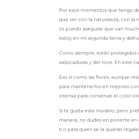
Por esos momentos que tengo de m
que ver con la naturaleza, con la m
os puedo asegurar que van mucho m
estoy en mi segunda tierra y dis
Como siempre, están protegidos c
salpicaduras y del roce. En este ca
Eso sí como las flores, aunque res
para mantenerlos en mejores condi
intensa para conservar el color ori
Si te gusta este modelo, pero pre
manera, no dudes en ponerte en c
ti o para quien se la quieras regalar