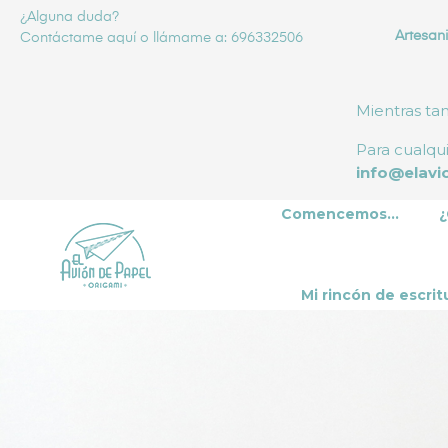
¿Alguna duda?
Artesani
Contáctame
aquí
o llámame a: 696332506
Mientras ta
Para cualqu
info@elavi
Comencemos...
¿
Mi rincón de escrit