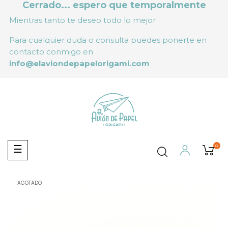
Cerrado... espero que temporalmente
Mientras tanto te deseo todo lo mejor
Para cualquier duda o consulta puedes ponerte en
contacto conmigo en
info@elaviondepapelorigami.com
0
Navegación
☰
de
palanca
AGOTADO