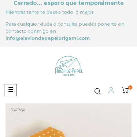
Cerrado... espero que temporalmente
Mientras tanto te deseo todo lo mejor
Para cualquier duda o consulta puedes ponerte en
contacto conmigo en
info@elaviondepapelorigami.com
0
Navegación
☰
de
palanca
AGOTADO